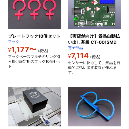
プレートフック10個セット
【実店舗向け】景品自動払
フック
い出し基板 CT-001SMD
1,177〜
電子部品
¥
(税込)
7,114
¥
フックベースマルチのリング引
(税込)
っ掛け設定用のフック10個セッ
センサーに反応して、景品を自
ト
動的に払い出す装置が作れま
す。