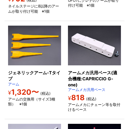
(税込)
UFO7にクレナのアームが取り
付け可能 ※1個
ネイルステージに8以降のアー
ムが取り付け可能 ※1個
ジェネリックアーム-Tタイ
アームメカ汎用ベース(適
プ
合機種:CAPRICCIO G-
アーム
one)
1,320〜
アームメカ汎用ベース
¥
(税込)
818
¥
(税込)
アームの交換用（サイズ3種
類） ※1個
アームメカにチェーン等を取付
けるベース