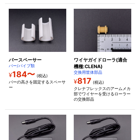
バースペーサー
ワイヤガイドローラ(適合
バー/パイプ類
機種:CLENA)
184〜
交換用筐体部品
¥
(税込)
817
¥
バーの高さを固定するスペーサ
(税込)
ー
クレナフレックスのアームメカ
部でワイヤーを受けるローラー
の交換部品