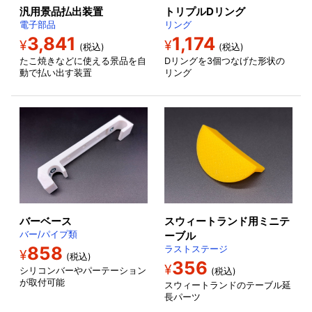
汎用景品払出装置
トリプルDリング
電子部品
リング
3,841
1,174
¥
¥
(税込)
(税込)
たこ焼きなどに使える景品を自
Dリングを3個つなげた形状の
動で払い出す装置
リング
バーベース
スウィートランド用ミニテ
バー/パイプ類
ーブル
858
ラストステージ
¥
(税込)
356
¥
シリコンバーやパーテーション
(税込)
が取付可能
スウィートランドのテーブル延
長パーツ