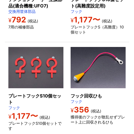
品(適合機種:UFO7)
ト(高難度設定用)
交換用筐体部品
フック
792
1,177〜
¥
¥
(税込)
(税込)
7用の補修部品
プレートフックS（高難度）10
個セット
プレートフックS10個セッ
フック回収ひも
ト
フック
356
フック
¥
(税込)
1,177〜
¥
獲得後のフックが散乱せずプレ
(税込)
ート上に回収されるひも
プレートフックS10個セットで
す