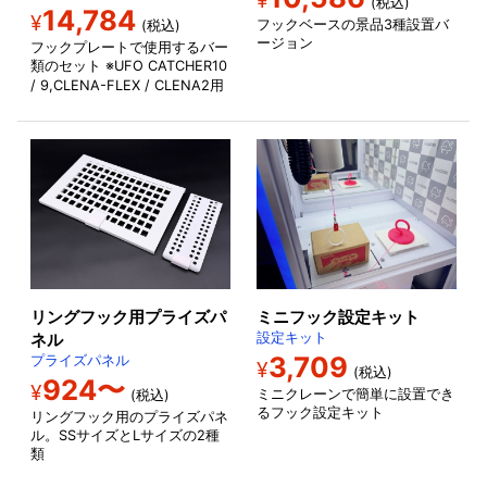
¥
(税込)
14,784
¥
フックベースの景品3種設置バ
(税込)
ージョン
フックプレートで使用するバー
類のセット ※UFO CATCHER10
/ 9,CLENA-FLEX / CLENA2
用
リングフック用プライズパ
ミニフック設定キット
ネル
設定キット
3,709
プライズパネル
¥
(税込)
924〜
¥
ミニクレーンで簡単に設置でき
(税込)
るフック設定キット
リングフック用のプライズパネ
ル。SSサイズとLサイズの2種
類