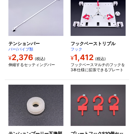
テンションバー
フックベーストリプル
バー/パイプ類
フック
2,376
1,412
¥
¥
(税込)
(税込)
伸縮するセッティングバー
フックベースマルチのフックを
3本仕様に拡張できるプレート
テンションプーリー互換部
プレートフックS10個セッ