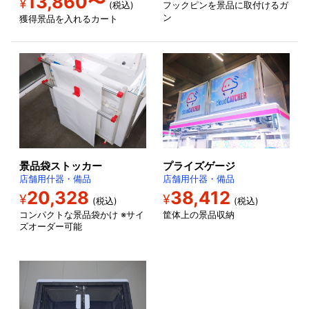
13,860〜
¥
フックピンを景品に取付けるガ
(税込)
ン
獲得景品を入れるカート
景品袋ストッカー
プライズゲージ
店舗用什器・備品
店舗用什器・備品
20,328
38,412
¥
¥
(税込)
(税込)
コンパクトな景品袋かけ ※サイ
筐体上の景品収納
ズオーダー可能