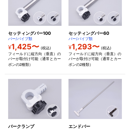
セッティングバー100
セッティングバー60
バー/パイプ類
バー/パイプ類
1,425〜
1,293〜
¥
¥
(税込)
(税込)
フィールドに縦方向（垂直）の
フィールドに縦方向（垂直）の
バーが取付け可能（通常とカー
バーが取付け可能（通常とカー
2
2
ボンの
種類）
ボンの
種類）
バークランプ
エンドバー