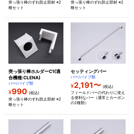
突っ張り棒のずれ防止部材 ※2
突っ張り棒のずれ防止部材 ※2
種セット
種セット
突っ張り棒ホルダーC1(適
セッティングバー
合機種:CLENA)
バー/パイプ類
2,191〜
バー/パイプ類
¥
(税込)
990
¥
フィールドバーの代わりに使え
(税込)
る便利なバー（通常とカーボン
突っ張り棒のずれ防止部材 ※2
の2種類）
種セット