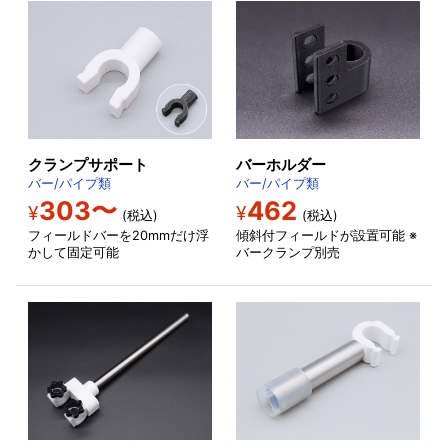
クランプサポート
バーホルダー
バー/パイプ類
バー/パイプ類
303〜
462
¥
¥
(税込)
(税込)
フィールドバーを20mmだけ浮
傾斜付フィールドが設置可能 ※
かして固定可能
バークランプ別売