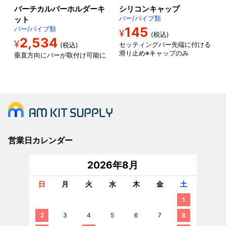
バーチカルバーホルダーキ
シリコンキャップ
ット
バー/パイプ類
145
バー/パイプ類
¥
(税込)
2,534
¥
セッティングバー先端に付ける
(税込)
滑り止め※キャップのみ
垂直方向にバーが取付け可能に
営業日カレンダー
2026年8月
日
月
火
水
木
金
土
1
2
3
4
5
6
7
8