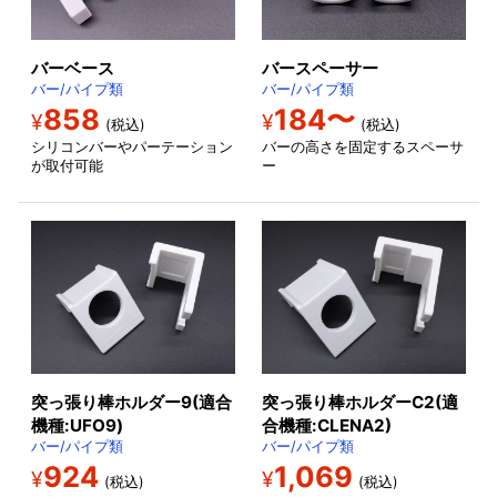
バーベース
バースペーサー
バー/パイプ類
バー/パイプ類
858
184〜
¥
¥
(税込)
(税込)
シリコンバーやパーテーション
バーの高さを固定するスペーサ
が取付可能
ー
突っ張り棒ホルダー9(適合
突っ張り棒ホルダーC2(適
機種:UFO9)
合機種:CLENA2)
バー/パイプ類
バー/パイプ類
924
1,069
¥
¥
(税込)
(税込)