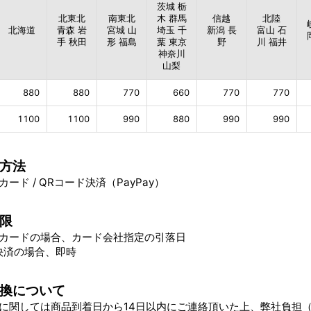
茨城 栃
北東北
南東北
木 群馬
信越
北陸
北海道
青森 岩
宮城 山
埼玉 千
新潟 長
富山 石
手 秋田
形 福島
葉 東京
野
川 福井
神奈川
山梨
880
880
770
660
770
770
1100
1100
990
880
990
990
方法
ード / QRコード決済（PayPay）
限
カードの場合、カード会社指定の引落日
決済の場合、即時
換について
に関しては商品到着日から14日以内にご連絡頂いた上、弊社負担