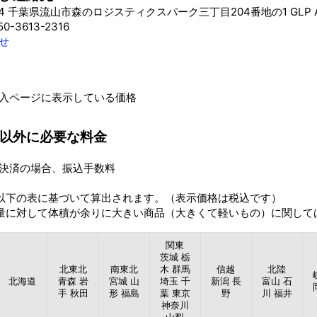
104 千葉県流山市森のロジスティクスパーク三丁目204番地の1 GLP AL
0-3613-2316
せ
入ページに表示している価格
以外に必要な料金
決済の場合、振込手数料
以下の表に基づいて算出されます。（表示価格は税込です）
量に対して体積が余りに大きい商品（大きくて軽いもの）に関して
関東
茨城 栃
北東北
南東北
木 群馬
信越
北陸
北海道
青森 岩
宮城 山
埼玉 千
新潟 長
富山 石
手 秋田
形 福島
葉 東京
野
川 福井
神奈川