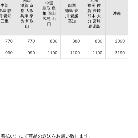
関西
九州
中国
中部
滋賀 京
四国
福岡 佐
鳥取 島
岐阜 静
都 大阪
徳島 香
賀 長崎
根 岡山
沖縄
岡 愛知
兵庫 奈
川 愛媛
熊本 大
広島 山
三重
良 和歌
高知
分 宮崎
口
山
鹿児島
770
770
880
880
880
2090
990
990
1100
1100
1100
3190
（着払い）にて商品の返送をお願い致します。