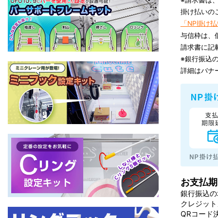
※請求書は
掛け払いの
「NP掛け
与信枠は、
請求書に記
※銀行振込
詳細はバナ
お支払期
銀行振込の
クレジット
QRコード