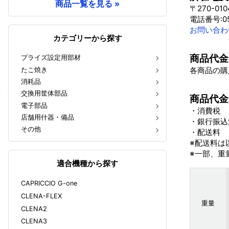
商品一覧を見る »
〒270-0
電話番号:05
お問い合わ
カテゴリーから探す
商品代金
プライズ設定用部材
各商品の購
たこ焼き
消耗品
交換用筐体部品
商品代金
電子部品
・消費税
店舗用什器・備品
・銀行振込
その他
・配送料
※配送料は
※一部、重
適合機種から探す
CAPRICCIO G-one
CLENA-FLEX
重量
CLENA2
CLENA3