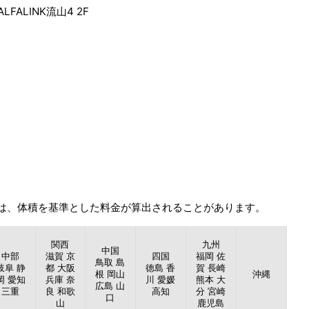
FALINK流山4 2F
は、体積を基準とした料金が算出されることがあります。
関西
九州
中国
中部
滋賀 京
四国
福岡 佐
鳥取 島
岐阜 静
都 大阪
徳島 香
賀 長崎
根 岡山
沖縄
岡 愛知
兵庫 奈
川 愛媛
熊本 大
広島 山
三重
良 和歌
高知
分 宮崎
口
山
鹿児島