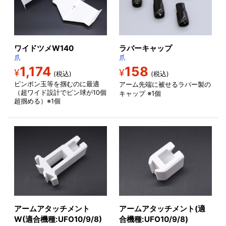
ワイドツメW140
ラバーキャップ
爪
爪
1,174
158
¥
¥
(税込)
(税込)
ピンポン玉等を掴むのに最適
アーム先端に被せるラバー製の
（超ワイド設計でピン球が10個
キャップ ※1個
超掴める）※1個
アームアタッチメント
アームアタッチメント(適
W(適合機種:UFO10/9/8)
合機種:UFO10/9/8)