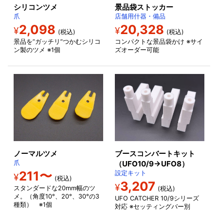
シリコンツメ
景品袋ストッカー
爪
店舗用什器・備品
2,098
20,328
¥
¥
(税込)
(税込)
景品を”ガッチリ”つかむシリコ
コンパクトな景品袋かけ ※サイ
ン製のツメ ※1個
ズオーダー可能
ブースコンバートキット
ノーマルツメ
（UFO10/9→UFO8）
爪
211〜
設定キット
¥
(税込)
3,207
¥
スタンダードな20mm幅のツ
(税込)
メ。（角度10°、20°、30°の3
UFO CATCHER 10/9シリーズ
種類） ※1個
対応 ※セッティングバー別