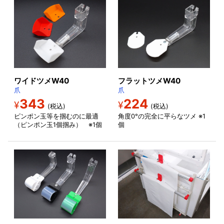
ワイドツメW40
フラットツメW40
爪
爪
343
224
¥
¥
(税込)
(税込)
ピンポン玉等を掴むのに最適
角度0°の完全に平らなツメ ※1
（ピンポン玉1個掴み） ※1個
個