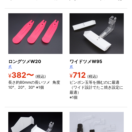
ロングツメW20
ワイドツメW95
爪
爪
382〜
712
¥
¥
(税込)
(税込)
長さ約80mmの長いツメ 角度
ピンポン玉等を掴むのに最適
10°、20°、30° ※1個
（ワイド設計でたこ焼き設定に
最適）
※1個