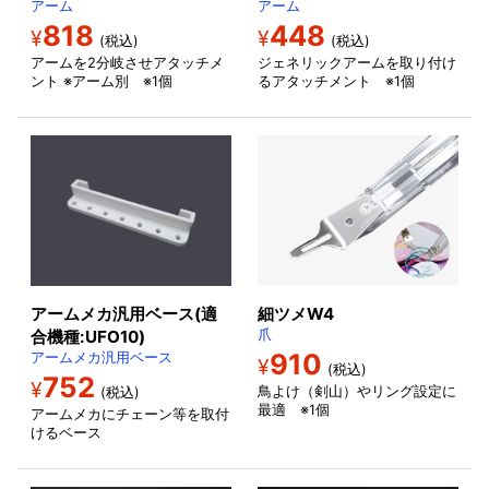
アーム
アーム
818
448
¥
¥
(税込)
(税込)
アームを2分岐させアタッチメ
ジェネリックアームを取り付け
ント ※アーム別 ※1個
るアタッチメント ※1個
アームメカ汎用ベース(適
細ツメW4
合機種:UFO10)
爪
910
アームメカ汎用ベース
¥
(税込)
752
¥
鳥よけ（剣山）やリング設定に
(税込)
最適 ※1個
アームメカにチェーン等を取付
けるベース