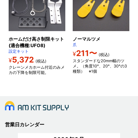
ホームだけ高さ制限キット
ノーマルツメ
(適合機種:UFO8)
爪
211〜
設定キット
¥
(税込)
5,372
¥
スタンダードな20mm幅のツ
(税込)
メ。（角度10°、20°、30°の3
クレーンメカホーム付近のみメ
種類） ※1個
カの下降を制限可能。
営業日カレンダー