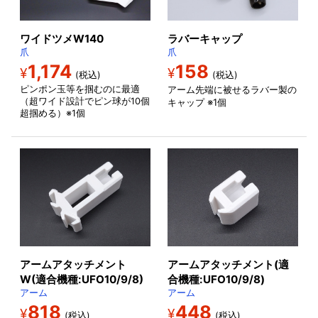
ワイドツメW140
ラバーキャップ
爪
爪
1,174
158
¥
¥
(税込)
(税込)
ピンポン玉等を掴むのに最適
アーム先端に被せるラバー製の
（超ワイド設計でピン球が10個
キャップ ※1個
超掴める）※1個
アームアタッチメント
アームアタッチメント(適
W(適合機種:UFO10/9/8)
合機種:UFO10/9/8)
アーム
アーム
818
448
¥
¥
(税込)
(税込)