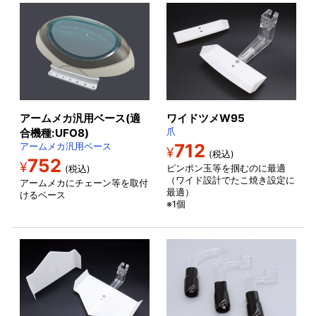
アームメカ汎用ベース(適
ワイドツメW95
合機種:UFO8)
爪
712
アームメカ汎用ベース
¥
(税込)
752
¥
ピンポン玉等を掴むのに最適
(税込)
（ワイド設計でたこ焼き設定に
アームメカにチェーン等を取付
最適）
けるベース
※1個