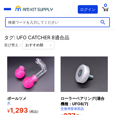
0
ログイン
タグ: UFO CATCHER 8適合品
並び替え：
ボールツメ
ローラーベアリング(適合
爪
機種：UFO8/7)
1,293
交換用筐体部品
¥
(税込)