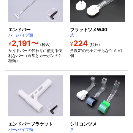
エンドバー
フラットツメW40
バー/パイプ類
爪
2,191〜
224
¥
¥
(税込)
(税込)
サイドバーの代わりに使える便
角度0°の完全に平らなツメ ※1
利なバー（通常とカーボンの2
個
種類）
エンドバーブラケット
シリコンツメ
バー/パイプ類
爪