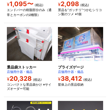
1,095〜
2,098
¥
¥
(税込)
(税込)
エンドバーの樹脂部分のみ（通
景品を”ガッチリ”つかむシリコ
2
ン製のツメ ※1個
常とカーボンの
種類）
景品袋ストッカー
プライズゲージ
店舗用什器・備品
店舗用什器・備品
20,328
38,412
¥
¥
(税込)
(税込)
コンパクトな景品袋かけ ※サイ
筐体上の景品収納
ズオーダー可能