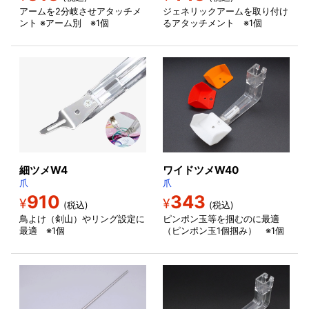
アームを2分岐させアタッチメ
ジェネリックアームを取り付け
ント ※アーム別 ※1個
るアタッチメント ※1個
細ツメW4
ワイドツメW40
爪
爪
910
343
¥
¥
(税込)
(税込)
鳥よけ（剣山）やリング設定に
ピンポン玉等を掴むのに最適
最適 ※1個
（ピンポン玉1個掴み） ※1個