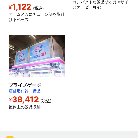
コンパクトな景品袋かけ ※サイ
1,122
¥
ズオーダー可能
(税込)
アームメカにチェーン等を取付
けるベース
プライズゲージ
店舗用什器・備品
38,412
¥
(税込)
筐体上の景品収納