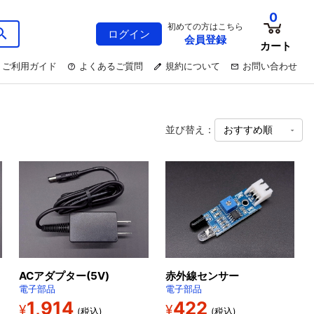
0
初めての方はこちら
ログイン
会員登録
カート
ご利用ガイド
よくあるご質問
規約について
お問い合わせ
並び替え：
ACアダプター(5V)
赤外線センサー
電子部品
電子部品
1,914
422
¥
¥
(税込)
(税込)