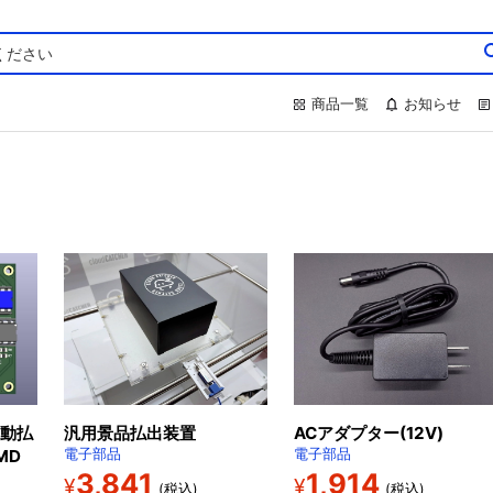
商品一覧
お知らせ
動払
汎用景品払出装置
ACアダプター(12V)
MD
電子部品
電子部品
3,841
1,914
¥
¥
(税込)
(税込)