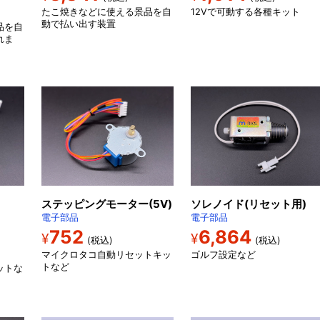
たこ焼きなどに使える景品を自
12Vで可動する各種キット
動で払い出す装置
品を自
れま
ソレノイド(リセット用)
ステッピングモーター(5V)
電子部品
電子部品
6,864
752
¥
¥
(税込)
(税込)
ゴルフ設定など
マイクロタコ自動リセットキッ
トなど
ットな