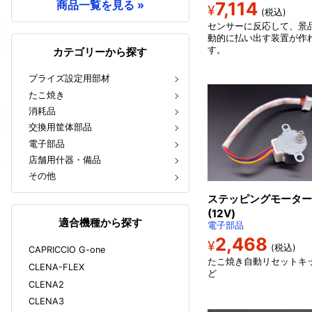
商品一覧を見る »
7,114
¥
(税込)
センサーに反応して、景
動的に払い出す装置が作
す。
カテゴリーから探す
プライズ設定用部材
たこ焼き
消耗品
交換用筐体部品
電子部品
店舗用什器・備品
その他
ステッピングモーター
(12V)
適合機種から探す
電子部品
2,468
¥
(税込)
CAPRICCIO G-one
たこ焼き自動リセットキ
CLENA-FLEX
ど
CLENA2
CLENA3