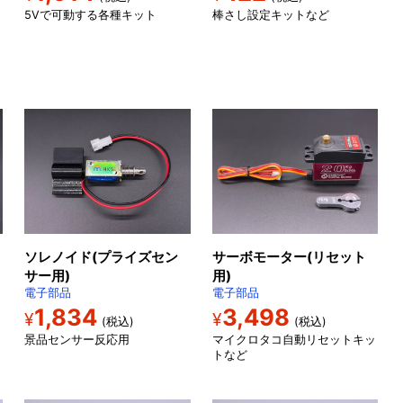
5Vで可動する各種キット
棒さし設定キットなど
ソレノイド(プライズセン
サーボモーター(リセット
サー用)
用)
電子部品
電子部品
1,834
3,498
¥
¥
(税込)
(税込)
景品センサー反応用
マイクロタコ自動リセットキッ
トなど