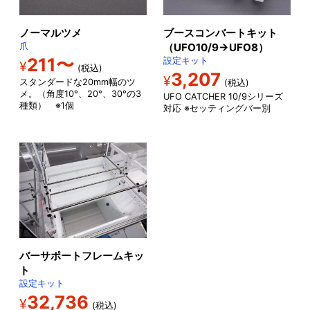
ブースコンバートキット
ノーマルツメ
（UFO10/9→UFO8）
爪
211〜
設定キット
¥
(税込)
3,207
¥
スタンダードな20mm幅のツ
(税込)
メ。（角度10°、20°、30°の3
UFO CATCHER 10/9シリーズ
種類） ※1個
対応 ※セッティングバー別
バーサポートフレームキッ
ト
設定キット
32,736
¥
(税込)