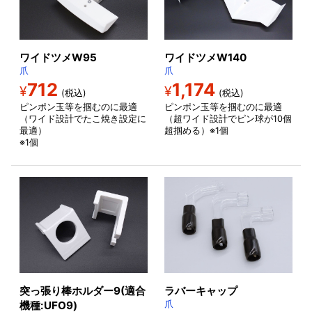
ワイドツメW95
ワイドツメW140
爪
爪
712
1,174
¥
¥
(税込)
(税込)
ピンポン玉等を掴むのに最適
ピンポン玉等を掴むのに最適
（ワイド設計でたこ焼き設定に
（超ワイド設計でピン球が10個
最適）
超掴める）※1個
※1個
突っ張り棒ホルダー9(適合
ラバーキャップ
機種:UFO9)
爪