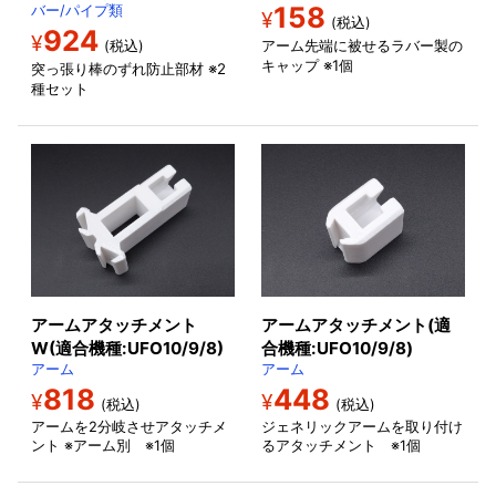
158
バー/パイプ類
¥
(税込)
924
¥
アーム先端に被せるラバー製の
(税込)
キャップ ※1個
突っ張り棒のずれ防止部材 ※2
種セット
アームアタッチメント
アームアタッチメント(適
W(適合機種:UFO10/9/8)
合機種:UFO10/9/8)
アーム
アーム
818
448
¥
¥
(税込)
(税込)
アームを2分岐させアタッチメ
ジェネリックアームを取り付け
ント ※アーム別 ※1個
るアタッチメント ※1個