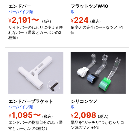
エンドバー
フラットツメW40
バー/パイプ類
爪
2,191〜
224
¥
¥
(税込)
(税込)
サイドバーの代わりに使える便
角度0°の完全に平らなツメ ※1
利なバー（通常とカーボンの2
個
種類）
エンドバーブラケット
シリコンツメ
バー/パイプ類
爪
1,095〜
2,098
¥
¥
(税込)
(税込)
エンドバーの樹脂部分のみ（通
景品を”ガッチリ”つかむシリコ
2
ン製のツメ ※1個
常とカーボンの
種類）