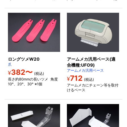
ロングツメW20
アームメカ汎用ベース(適
爪
合機種:UFO9)
382〜
アームメカ汎用ベース
¥
(税込)
712
¥
長さ約80mmの長いツメ 角度
(税込)
10°、20°、30° ※1個
アームメカにチェーン等を取付
けるベース