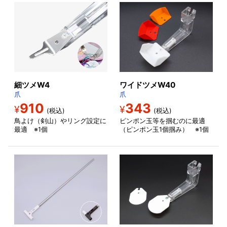
細ツメW4
ワイドツメW40
爪
爪
910
343
¥
¥
(税込)
(税込)
鳥よけ（剣山）やリング設定に
ピンポン玉等を掴むのに最適
最適 ※1個
（ピンポン玉1個掴み） ※1個