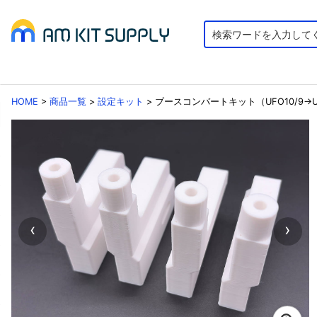
HOME
>
商品一覧
>
設定キット
>
ブースコンバートキット（UFO10/9→U
‹
›