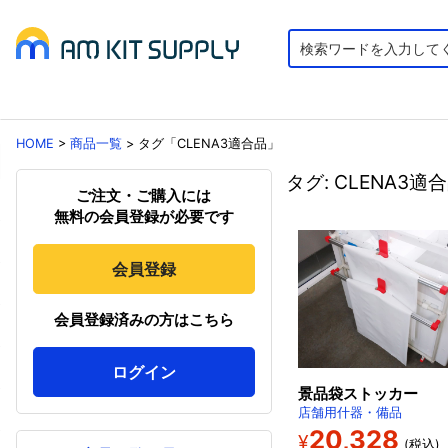
HOME
>
商品一覧
>
タグ「CLENA3適合品」
タグ: CLENA3適
ご注文・ご購入には
無料の会員登録が必要です
会員登録
会員登録済みの方はこちら
ログイン
景品袋ストッカー
店舗用什器・備品
20,328
¥
(税込)