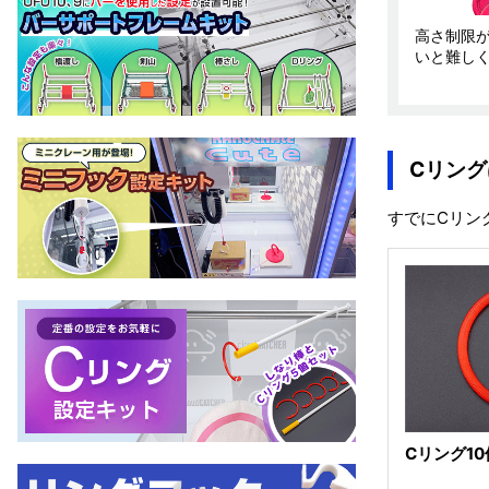
高さ制限
いと難し
Cリン
すでにCリン
Cリング1